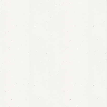
。
。
ス