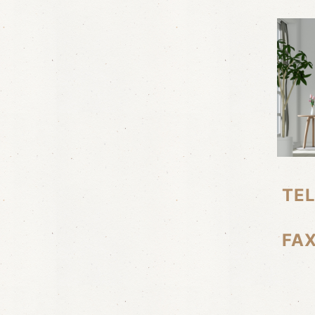
TE
FA